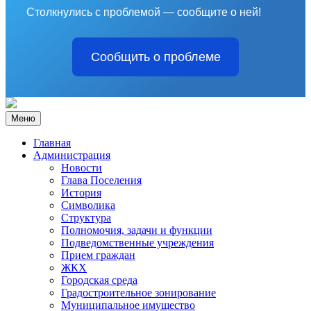
Столкнулись с проблемой — сообщите о ней!
Сообщить о проблеме
Меню
Главная
Администрация
Новости
Глава Поселения
История
Символика
Структура
Полномочия, задачи и функции
Подведомственные учреждения
Прием граждан
ЖКХ
Городская среда
Градостроительное зонирование
Муниципальное имущество