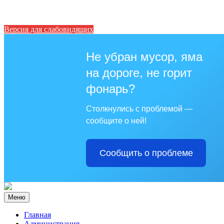
Версия для слабовидящих
Не убран мусор, яма
на дороге, не горит
фонарь?
Столкнулись с проблемой —
сообщите о ней!
Сообщить о проблеме
Меню
Главная
Администрация