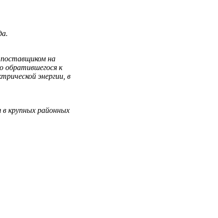
да.
 поставщиком на
о обратившегося к
трической энергии, в
 в крупных районных