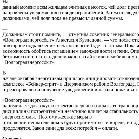
На
данный момент всем жильцам элитных высоток, чей долг превы
направлены уведомления о вводе ограничений. Затем последует
должниками, чей долг пока не превысил данной суммы.
—
Должникам стоит помнить, — отметила советник генеральног
«Волгоградэнергосбыт» Анастасия Кузнецова, — что после отк
повторное подключение электроэнергии будет платным. Пока ж
возможность обойтись погашением задолженности и пени. Опе
без комиссии оплатить долг можно на сайте или в мобильно
«Волгоградэнергосбыт».
В
начале октября энергетикам пришлось инициировать отключе
комплексе «Бейкер-стрит» в Дзержинском районе Волгограда.
отреагировали на получение уведомлений и начали оплачивать
«Волгоградэнергосбыт»
напоминает: для закупки электроэнергии и оплаты ее транспо
дисциплины потребителями негативно влияет на стабильность
энергосистемы. Поэтому жесткие меры в
отношении неплательщиков будут приниматься и впредь, и по
продолжатся. Закон един для всех: потребил – оплати.
Справка