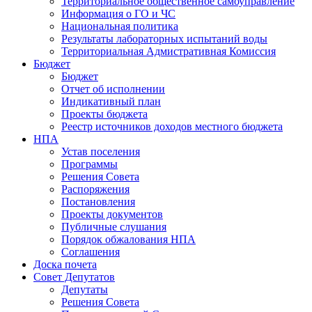
Территориальное общественное самоуправление
Информация о ГО и ЧС
Национальная политика
Результаты лабораторных испытаний воды
Территориальная Адмистративная Комиссия
Бюджет
Бюджет
Отчет об исполнении
Индикативный план
Проекты бюджета
Реестр источников доходов местного бюджета
НПА
Устав поселения
Программы
Решения Совета
Распоряжения
Постановления
Проекты документов
Публичные слушания
Порядок обжалования НПА
Соглашения
Доска почета
Совет Депутатов
Депутаты
Решения Совета