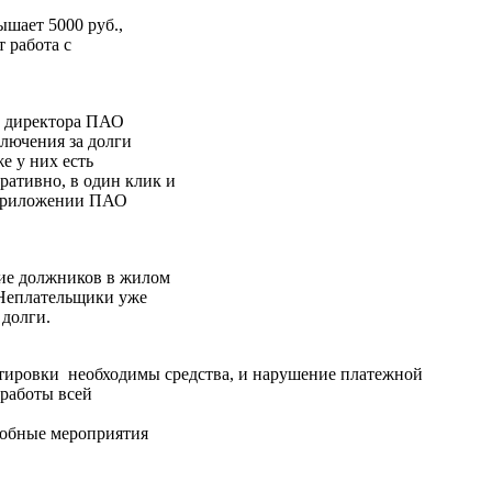
шает 5000 руб.,
 работа с
о директора ПАО
лючения за долги
е у них есть
ративно, в один клик и
м приложении ПАО
ние должников в жилом
 Неплательщики уже
 долги.
ртировки необходимы средства, и нарушение платежной
 работы всей
добные мероприятия