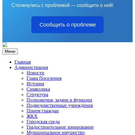
Столкнулись с проблемой — сообщите о ней!
Сообщить о проблеме
Меню
Главная
Администрация
Новости
Глава Поселения
История
Символика
Структура
Полномочия, задачи и функции
Подведомственные учреждения
Прием граждан
ЖКХ
Городская среда
Градостроительное зонирование
Муниципальное имущество