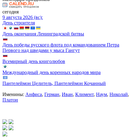
сегодня
9 августа 2026 (вс):
День строителя
День окончания Ленинградской битвы
День победы русского флота под командованием Петра
Первого над шведами у мыса Гангут
Всемирный день книголюбов
Международный день коренных народов мира
Пантелеймон Целитель, Пантелеймон Кочанный
Именины:
Анфиса
,
Герман
,
Иван
,
Климент
,
Наум
,
Николай
,
Платон