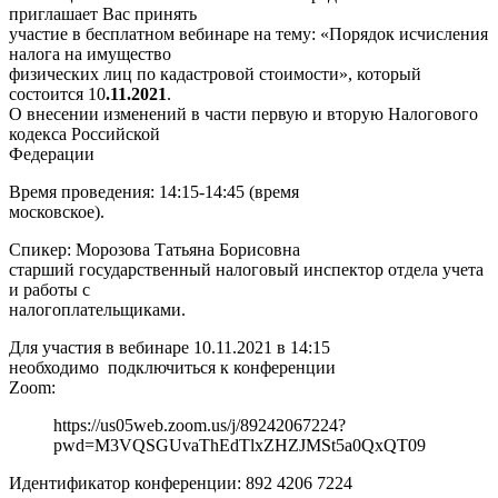
приглашает Вас принять
участие в бесплатном вебинаре на тему: «Порядок исчисления
налога на имущество
физических лиц по кадастровой стоимости», который
состоится 10
.11.2021
.
О внесении изменений в части первую и вторую Налогового
кодекса Российской
Федерации
Время проведения: 14:15-14:45 (время
московское).
Спикер: Морозова Татьяна Борисовна ­
старший государственный налоговый инспектор отдела учета
и работы с
налогоплательщиками.
Для участия в вебинаре 10.11.2021 в 14:15
необходимо подключиться к конференции
Zoom:
https://us05web.zoom.us/j/89242067224?
pwd=M3VQSGUvaThEdTlxZHZJMSt5a0QxQT09
Идентификатор конференции: 892 4206 7224