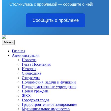
Столкнулись с проблемой — сообщите о ней!
Сообщить о проблеме
Меню
Главная
Администрация
Новости
Глава Поселения
История
Символика
Структура
Полномочия, задачи и функции
Подведомственные учреждения
Прием граждан
ЖКХ
Городская среда
Градостроительное зонирование
Муниципальное имущество