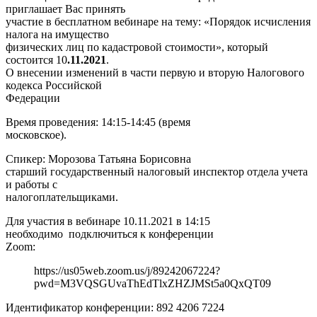
приглашает Вас принять
участие в бесплатном вебинаре на тему: «Порядок исчисления
налога на имущество
физических лиц по кадастровой стоимости», который
состоится 10
.11.2021
.
О внесении изменений в части первую и вторую Налогового
кодекса Российской
Федерации
Время проведения: 14:15-14:45 (время
московское).
Спикер: Морозова Татьяна Борисовна ­
старший государственный налоговый инспектор отдела учета
и работы с
налогоплательщиками.
Для участия в вебинаре 10.11.2021 в 14:15
необходимо подключиться к конференции
Zoom:
https://us05web.zoom.us/j/89242067224?
pwd=M3VQSGUvaThEdTlxZHZJMSt5a0QxQT09
Идентификатор конференции: 892 4206 7224