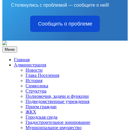
Столкнулись с проблемой — сообщите о ней!
Сообщить о проблеме
Меню
Главная
Администрация
Новости
Глава Поселения
История
Символика
Структура
Полномочия, задачи и функции
Подведомственные учреждения
Прием граждан
ЖКХ
Городская среда
Градостроительное зонирование
Муниципальное имущество