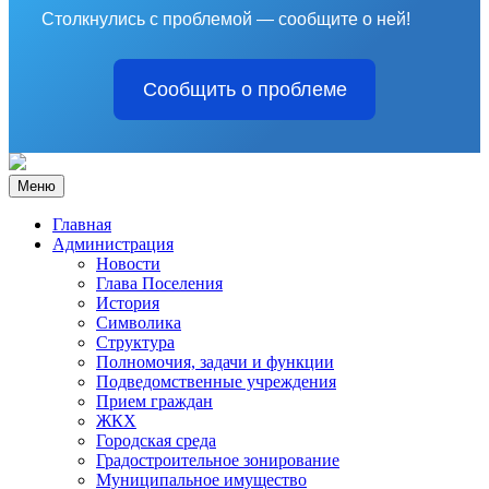
Столкнулись с проблемой — сообщите о ней!
Сообщить о проблеме
Меню
Главная
Администрация
Новости
Глава Поселения
История
Символика
Структура
Полномочия, задачи и функции
Подведомственные учреждения
Прием граждан
ЖКХ
Городская среда
Градостроительное зонирование
Муниципальное имущество