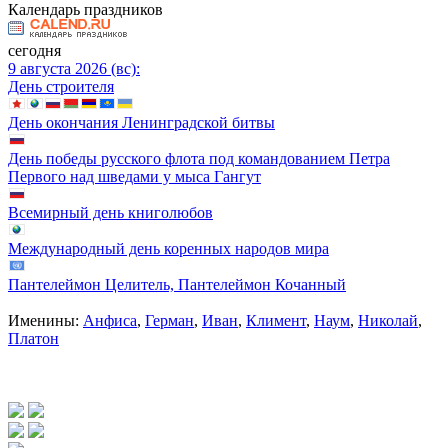
Календарь праздников
сегодня
9 августа 2026 (вс):
День строителя
День окончания Ленинградской битвы
День победы русского флота под командованием Петра
Первого над шведами у мыса Гангут
Всемирный день книголюбов
Международный день коренных народов мира
Пантелеймон Целитель, Пантелеймон Кочанный
Именины:
Анфиса
,
Герман
,
Иван
,
Климент
,
Наум
,
Николай
,
Платон