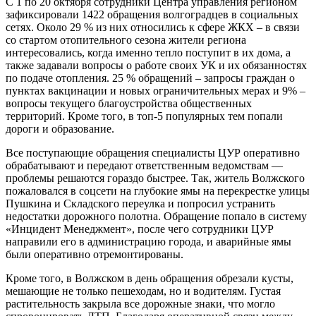
С 1 по 20 октября сотрудники Центра управления регионом
зафиксировали 1422 обращения волгоградцев в социальных
сетях. Около 29 % из них относились к сфере ЖКХ – в связи
со стартом отопительного сезона жители региона
интересовались, когда именно тепло поступит в их дома, а
также задавали вопросы о работе своих УК и их обязанностях
по подаче отопления. 25 % обращений – запросы граждан о
пунктах вакцинации и новых ограничительных мерах и 9% –
вопросы текущего благоустройства общественных
территорий. Кроме того, в топ-5 популярных тем попали
дороги и образование.
Все поступающие обращения специалисты ЦУР оперативно
обрабатывают и передают ответственным ведомствам —
проблемы решаются гораздо быстрее. Так, житель Волжского
пожаловался в соцсети на глубокие ямы на перекрестке улицы
Пушкина и Складского переулка и попросил устранить
недостатки дорожного полотна. Обращение попало в систему
«Инцидент Менеджмент», после чего сотрудники ЦУР
направили его в администрацию города, и аварийные ямы
были оперативно отремонтированы.
Кроме того, в Волжском в день обращения обрезали кусты,
мешающие не только пешеходам, но и водителям. Густая
растительность закрыла все дорожные знаки, что могло