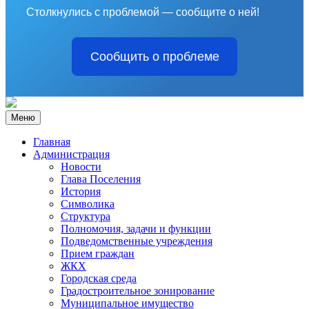
Столкнулись с проблемой — сообщите о ней!
Сообщить о проблеме
Меню
Главная
Администрация
Новости
Глава Поселения
История
Символика
Структура
Полномочия, задачи и функции
Подведомственные учреждения
Прием граждан
ЖКХ
Городская среда
Градостроительное зонирование
Муниципальное имущество