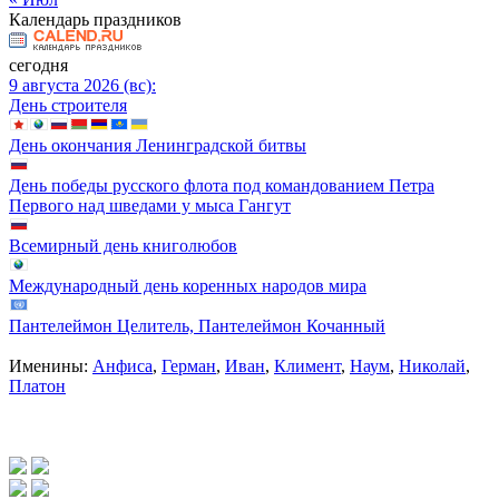
Календарь праздников
сегодня
9 августа 2026 (вс):
День строителя
День окончания Ленинградской битвы
День победы русского флота под командованием Петра
Первого над шведами у мыса Гангут
Всемирный день книголюбов
Международный день коренных народов мира
Пантелеймон Целитель, Пантелеймон Кочанный
Именины:
Анфиса
,
Герман
,
Иван
,
Климент
,
Наум
,
Николай
,
Платон