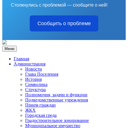
Столкнулись с проблемой — сообщите о ней!
Сообщить о проблеме
Меню
Главная
Администрация
Новости
Глава Поселения
История
Символика
Структура
Полномочия, задачи и функции
Подведомственные учреждения
Прием граждан
ЖКХ
Городская среда
Градостроительное зонирование
Муниципальное имущество