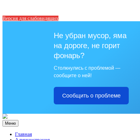
Версия для слабовидящих
Не убран мусор, яма
на дороге, не горит
фонарь?
Столкнулись с проблемой —
сообщите о ней!
Сообщить о проблеме
Меню
Главная
Администрация