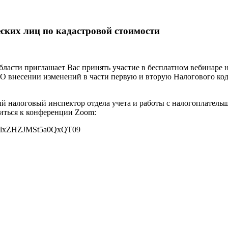
ских лиц по кадастровой стоимости
асти приглашает Вас принять участие в бесплатном вебинаре н
1. О внесении изменений в части первую и вторую Налогового к
ый налоговый инспектор отдела учета и работы с налогоплатель
читься к конференции Zoom:
dTlxZHZJMSt5a0QxQT09