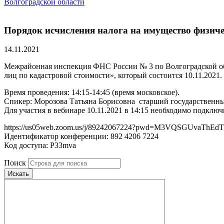
Волгоградской области
Порядок исчисления налога на имущество физиче
14.11.2021
Межрайонная инспекция ФНС России № 3 по Волгоградской обл
лиц по кадастровой стоимости», который состоится 10.11.202
Время проведения: 14:15-14:45 (время московское).
Спикер: Морозова Татьяна Борисовна ­ старший государственн
Для участия в вебинаре 10.11.2021 в 14:15 необходимо подклю
https://us05web.zoom.us/j/89242067224?pwd=M3VQSGUvaThE
Идентификатор конференции: 892 4206 7224
Код доступа: P33mva
Поиск
Искать