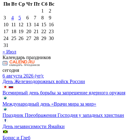
Пн
Вт
Ср
Чт
Пт
Сб
Вс
1
2
3
4
5
6
7
8
9
10
11
12
13
14
15
16
17
18
19
20
21
22
23
24
25
26
27
28
29
30
31
« Июл
Календарь праздников
сегодня
6 августа 2026 (чт):
День Железнодорожных войск России
Всемирный день борьбы за запрещение ядерного оружия
Международный день «Врачи мира за мир»
Праздник Преображения Господня у западных христиан
День независимости Ямайки
Борис и Глеб