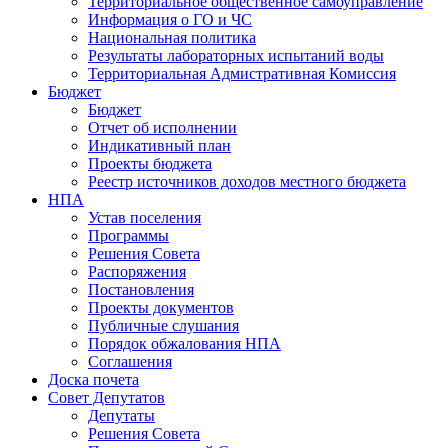
Территориальное общественное самоуправление
Информация о ГО и ЧС
Национальная политика
Результаты лабораторных испытаний воды
Территориальная Адмистративная Комиссия
Бюджет
Бюджет
Отчет об исполнении
Индикативный план
Проекты бюджета
Реестр источников доходов местного бюджета
НПА
Устав поселения
Программы
Решения Совета
Распоряжения
Постановления
Проекты документов
Публичные слушания
Порядок обжалования НПА
Соглашения
Доска почета
Совет Депутатов
Депутаты
Решения Совета