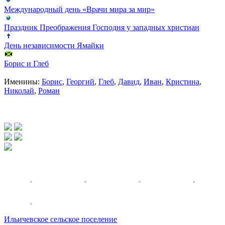
Международный день «Врачи мира за мир»
Праздник Преображения Господня у западных христиан
День независимости Ямайки
Борис и Глеб
Именины:
Борис
,
Георгий
,
Глеб
,
Давид
,
Иван
,
Кристина
,
Николай
,
Роман
Ильичевское сельское поселение