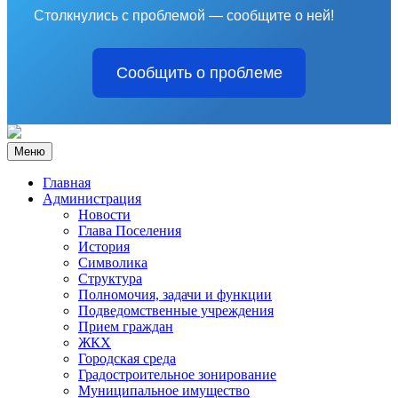
Столкнулись с проблемой — сообщите о ней!
Сообщить о проблеме
Меню
Главная
Администрация
Новости
Глава Поселения
История
Символика
Структура
Полномочия, задачи и функции
Подведомственные учреждения
Прием граждан
ЖКХ
Городская среда
Градостроительное зонирование
Муниципальное имущество