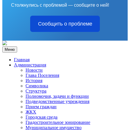
Столкнулись с проблемой — сообщите о ней!
Сообщить о проблеме
Меню
Главная
Администрация
Новости
Глава Поселения
История
Символика
Структура
Полномочия, задачи и функции
Подведомственные учреждения
Прием граждан
ЖКХ
Городская среда
Градостроительное зонирование
Муниципальное имущество