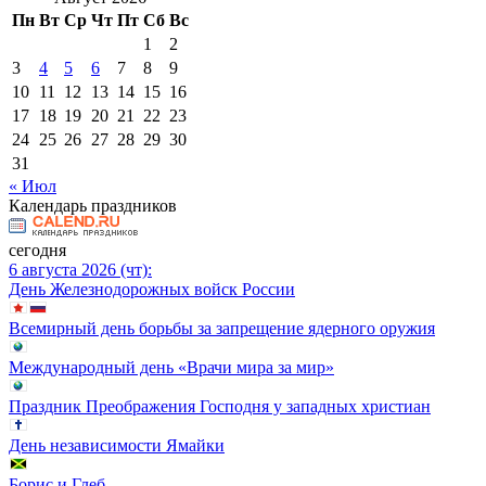
Пн
Вт
Ср
Чт
Пт
Сб
Вс
1
2
3
4
5
6
7
8
9
10
11
12
13
14
15
16
17
18
19
20
21
22
23
24
25
26
27
28
29
30
31
« Июл
Календарь праздников
сегодня
6 августа 2026 (чт):
День Железнодорожных войск России
Всемирный день борьбы за запрещение ядерного оружия
Международный день «Врачи мира за мир»
Праздник Преображения Господня у западных христиан
День независимости Ямайки
Борис и Глеб