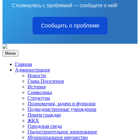
Столкнулись с проблемой — сообщите о ней!
Сообщить о проблеме
Меню
Главная
Администрация
Новости
Глава Поселения
История
Символика
Структура
Полномочия, задачи и функции
Подведомственные учреждения
Прием граждан
ЖКХ
Городская среда
Градостроительное зонирование
Муниципальное имущество