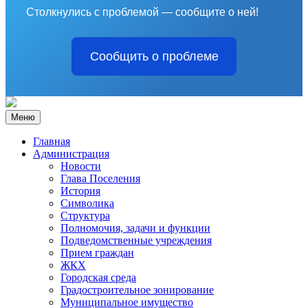
Столкнулись с проблемой — сообщите о ней!
Сообщить о проблеме
Меню
Главная
Администрация
Новости
Глава Поселения
История
Символика
Структура
Полномочия, задачи и функции
Подведомственные учреждения
Прием граждан
ЖКХ
Городская среда
Градостроительное зонирование
Муниципальное имущество