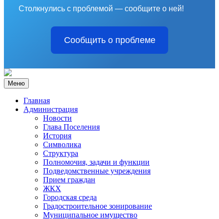
Столкнулись с проблемой — сообщите о ней!
Сообщить о проблеме
Меню
Главная
Администрация
Новости
Глава Поселения
История
Символика
Структура
Полномочия, задачи и функции
Подведомственные учреждения
Прием граждан
ЖКХ
Городская среда
Градостроительное зонирование
Муниципальное имущество