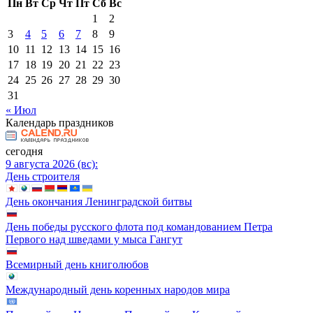
Пн
Вт
Ср
Чт
Пт
Сб
Вс
1
2
3
4
5
6
7
8
9
10
11
12
13
14
15
16
17
18
19
20
21
22
23
24
25
26
27
28
29
30
31
« Июл
Календарь праздников
сегодня
9 августа 2026 (вс):
День строителя
День окончания Ленинградской битвы
День победы русского флота под командованием Петра
Первого над шведами у мыса Гангут
Всемирный день книголюбов
Международный день коренных народов мира