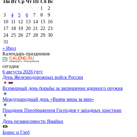
Пн
Вт
Ср
Чт
Пт
Сб
Вс
1
2
3
4
5
6
7
8
9
10
11
12
13
14
15
16
17
18
19
20
21
22
23
24
25
26
27
28
29
30
31
« Июл
Календарь праздников
сегодня
6 августа 2026 (чт):
День Железнодорожных войск России
Всемирный день борьбы за запрещение ядерного оружия
Международный день «Врачи мира за мир»
Праздник Преображения Господня у западных христиан
День независимости Ямайки
Борис и Глеб