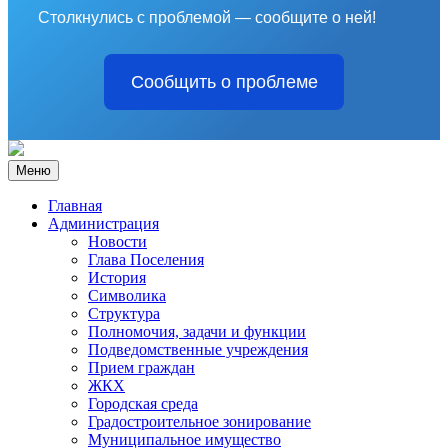
Столкнулись с проблемой — сообщите о ней!
Сообщить о проблеме
Меню
Главная
Администрация
Новости
Глава Поселения
История
Символика
Структура
Полномочия, задачи и функции
Подведомственные учреждения
Прием граждан
ЖКХ
Городская среда
Градостроительное зонирование
Муниципальное имущество