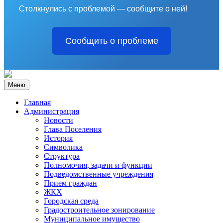
Столкнулись с проблемой — сообщите о ней!
Сообщить о проблеме
Меню
Главная
Администрация
Новости
Глава Поселения
История
Символика
Структура
Полномочия, задачи и функции
Подведомственные учреждения
Прием граждан
ЖКХ
Городская среда
Градостроительное зонирование
Муниципальное имущество