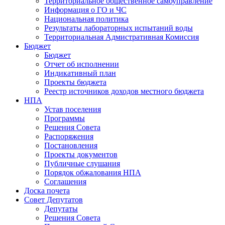
Территориальное общественное самоуправление
Информация о ГО и ЧС
Национальная политика
Результаты лабораторных испытаний воды
Территориальная Адмистративная Комиссия
Бюджет
Бюджет
Отчет об исполнении
Индикативный план
Проекты бюджета
Реестр источников доходов местного бюджета
НПА
Устав поселения
Программы
Решения Совета
Распоряжения
Постановления
Проекты документов
Публичные слушания
Порядок обжалования НПА
Соглашения
Доска почета
Совет Депутатов
Депутаты
Решения Совета