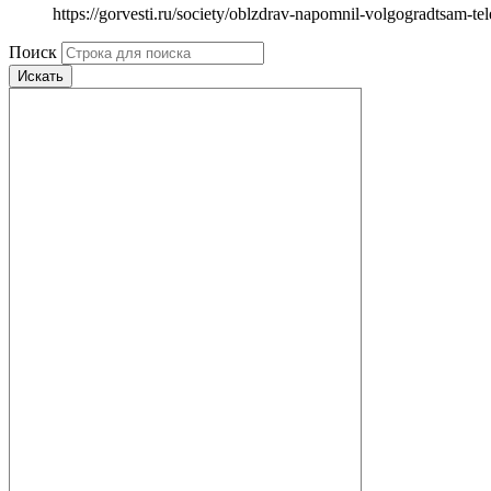
https://gorvesti.ru/society/oblzdrav-napomnil-volgogradtsam-t
Поиск
Искать