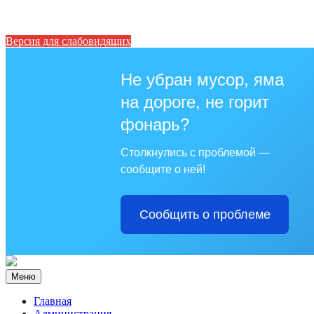
Версия для слабовидящих
Не убран мусор, яма
на дороге, не горит
фонарь?
Столкнулись с проблемой —
сообщите о ней!
Сообщить о проблеме
Меню
Главная
Администрация