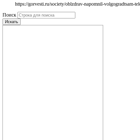
https://gorvesti.ru/society/oblzdrav-napomnil-volgogradtsam-t
Поиск
Искать