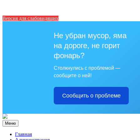
Версия для слабовидящих
Не убран мусор, яма
на дороге, не горит
фонарь?
Столкнулись с проблемой —
сообщите о ней!
Сообщить о проблеме
Меню
Главная
Администрация