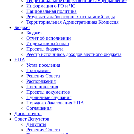
Территориальное общественное самоуправление
Информация о ГО и ЧС
Национальная политика
Результаты лабораторных испытаний воды
Территориальная Адмистративная Комиссия
Бюджет
Бюджет
Отчет об исполнении
Индикативный план
Проекты бюджета
Реестр источников доходов местного бюджета
НПА
Устав поселения
Программы
Решения Совета
Распоряжения
Постановления
Проекты документов
Публичные слушания
Порядок обжалования НПА
Соглашения
Доска почета
Совет Депутатов
Депутаты
Решения Совета