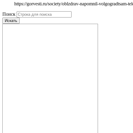
https://gorvesti.ru/society/oblzdrav-napomnil-volgogradtsam-t
Поиск
Искать