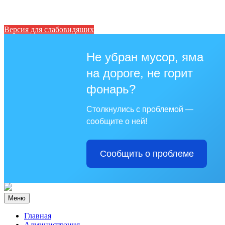
Версия для слабовидящих
Не убран мусор, яма
на дороге, не горит
фонарь?
Столкнулись с проблемой —
сообщите о ней!
Сообщить о проблеме
Меню
Главная
Администрация