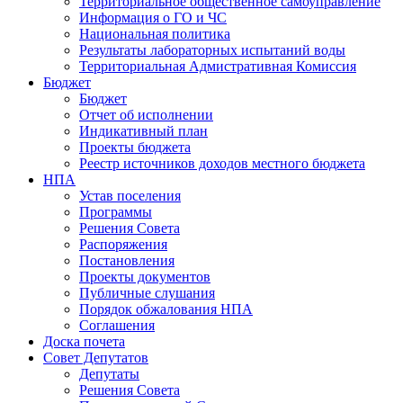
Территориальное общественное самоуправление
Информация о ГО и ЧС
Национальная политика
Результаты лабораторных испытаний воды
Территориальная Адмистративная Комиссия
Бюджет
Бюджет
Отчет об исполнении
Индикативный план
Проекты бюджета
Реестр источников доходов местного бюджета
НПА
Устав поселения
Программы
Решения Совета
Распоряжения
Постановления
Проекты документов
Публичные слушания
Порядок обжалования НПА
Соглашения
Доска почета
Совет Депутатов
Депутаты
Решения Совета