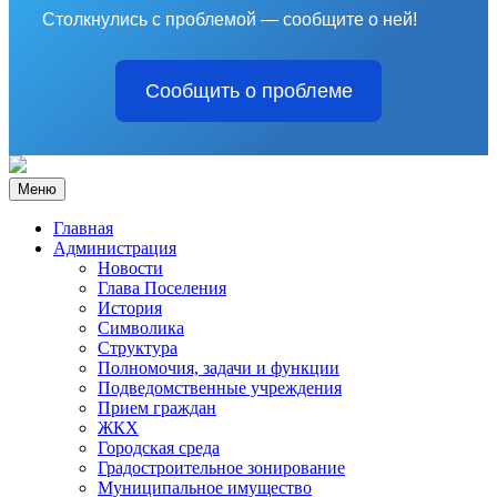
Столкнулись с проблемой — сообщите о ней!
Сообщить о проблеме
Меню
Главная
Администрация
Новости
Глава Поселения
История
Символика
Структура
Полномочия, задачи и функции
Подведомственные учреждения
Прием граждан
ЖКХ
Городская среда
Градостроительное зонирование
Муниципальное имущество