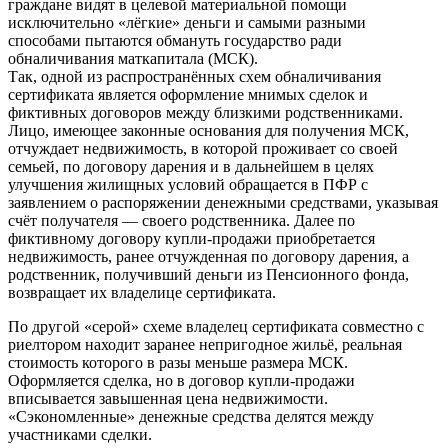
граждане видят в целевой материальной помощи
исключительно «лёгкие» деньги и самыми разными
способами пытаются обмануть государство ради
обналичивания маткапитала (МСК).
Так, одной из распространённых схем обналичивания
сертификата является оформление мнимых сделок и
фиктивных договоров между близкими родственниками.
Лицо, имеющее законные основания для получения МСК,
отчуждает недвижимость, в которой проживает со своей
семьей, по договору дарения и в дальнейшем в целях
улучшения жилищных условий обращается в ПФР с
заявлением о распоряжении денежными средствами, указывая
счёт получателя — своего родственника. Далее по
фиктивному договору купли-продажи приобретается
недвижимость, ранее отчужденная по договору дарения, а
родственник, получивший деньги из Пенсионного фонда,
возвращает их владелице сертификата.
По другой «серой» схеме владелец сертификата совместно с
риелтором находит заранее непригодное жильё, реальная
стоимость которого в разы меньше размера МСК.
Оформляется сделка, но в договор купли-продажи
вписывается завышенная цена недвижимости.
«Сэкономленные» денежные средства делятся между
участниками сделки.