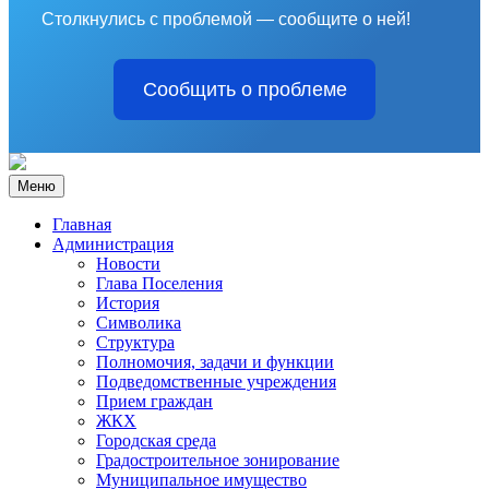
Столкнулись с проблемой — сообщите о ней!
Сообщить о проблеме
Меню
Главная
Администрация
Новости
Глава Поселения
История
Символика
Структура
Полномочия, задачи и функции
Подведомственные учреждения
Прием граждан
ЖКХ
Городская среда
Градостроительное зонирование
Муниципальное имущество