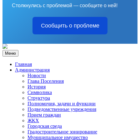
Столкнулись с проблемой — сообщите о ней!
Сообщить о проблеме
Меню
Главная
Администрация
Новости
Глава Поселения
История
Символика
Структура
Полномочия, задачи и функции
Подведомственные учреждения
Прием граждан
ЖКХ
Городская среда
Градостроительное зонирование
Муниципальное имущество