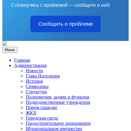
Столкнулись с проблемой — сообщите о ней!
Сообщить о проблеме
Меню
Главная
Администрация
Новости
Глава Поселения
История
Символика
Структура
Полномочия, задачи и функции
Подведомственные учреждения
Прием граждан
ЖКХ
Городская среда
Градостроительное зонирование
Муниципальное имущество