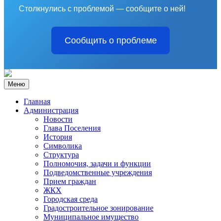
Столкнулись с проблемой — сообщите о ней!
Сообщить о проблеме
Меню
Главная
Администрация
Новости
Глава Поселения
История
Символика
Структура
Полномочия, задачи и функции
Подведомственные учреждения
Прием граждан
ЖКХ
Городская среда
Градостроительное зонирование
Муниципальное имущество