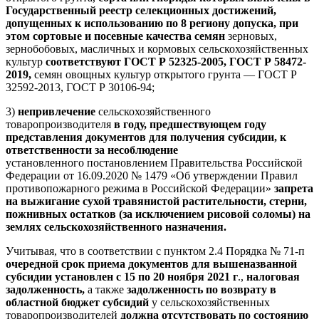
Государственный реестр селекционных достижений,
допущенных к использованию по 8 региону допуска, при
этом сортовые и посевные качества семян
зерновых,
зернобобовых, масличных и кормовых сельскохозяйственных
культур
соответствуют
ГОСТ Р 52325-2005
,
ГОСТ Р 58472-
2019
,
семян овощных культур открытого грунта —
ГОСТ Р
32592-2013
, ГОСТ Р 30106-94;
3)
непривлечение
сельскохозяйственного
товаропроизводителя
в году, предшествующем году
представления документов для получения субсидии, к
ответственности за несоблюдение
установленного
постановлением
Правительства Российской
Федерации от 16.09.2020 № 1479 «Об утверждении Правил
противопожарного режима в Российской Федерации»
запрета
на выжигание сухой травянистой растительности, стерни,
пожнивных остатков (за исключением рисовой соломы) на
землях сельскохозяйственного назначения.
Учитывая, что в соответствии с пунктом 2.4 Порядка № 71-п
очередной срок приема документов для вышеназванной
субсидии установлен с 15 по 20 ноября 2021 г
.,
налоговая
задолженность,
а также
задолженность по возврату в
областной бюджет субсидий
у сельскохозяйственных
товаропроизводителей
должна отсутствовать по состоянию