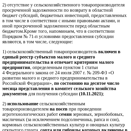
2) отсутствие у сельскохозяйственного товаропроизводителя
просроченной задолженности по возврату в областной
бюджет субсидий, бюджетных инвестиций, предоставленных
в том числе в соответствии с иными правовыми актами, и
иной просроченной задолженности перед областным
бюджетом.Кроме того, напоминаем, что в соответствии
Порядком № 71-п условиями предоставления субсидии
являются, в том числе, следующие:
1) сельскохозяйственный товаропроизводитель
включен в
единый реестр субъектов малого и среднего
предпринимательства и отвечает критериям малого
предприятия
, определенным
пунктом 1 статьи
4
Федерального закона от 24 июля 2007 г. № 209-ФЗ «О
развитии малого и среднего предпринимательства в
Российской Федерации»,
по состоянию на десятое число
месяца представления в комитет сельского хозяйства
документов
для получения субсидии
(10.11.2021)
;
2)
использование
сельскохозяйственным
товаропроизводителем
на посев
при проведении
агротехнологических работ
семян
зерновых, зернобобовых,
масличных (за исключением подсолнечника, рапса и сои),
кормовых сельскохозяйственных культур и овощных культур
открытого грунта,
сорта или гибриды которых включены в