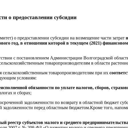
сти о предоставлении субсидии
омитет) о предоставлении субсидии на возмещение части затрат
ового год, в отношении которой в текущем (2021) финансово
етствии с постановлением Администрации Волгоградской област
сельскохозяйственным товаропроизводителям в области растениев
ся сельскохозяйственным товаропроизводителям при их
соответс
едующим условиям:
еисполненной обязанности по уплате налогов, сборов, страхо
логах и сборах;
просроченной задолженности по возврату в областной бюджет су
й задолженности перед областным бюджетом.Кроме того, напоми
ый реестр субъектов малого и среднего предпринимательств
юля 2007 г. № 209-ФЗ «О развитии малого и среднего предприн