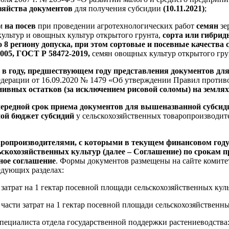
озяйства документов
для получения субсидии
(10.11.2021)
;
ем
на посев
при проведении агротехнологических работ
семян
зе
культур и овощных культур открытого грунта,
сорта или гибри
8 региону допуска, при этом сортовые и посевные качества 
005
,
ГОСТ Р 58472-2019
,
семян овощных культур открытого гр
я
в году, предшествующем году представления документов для
дерации от 16.09.2020 № 1479 «Об утверждении Правил проти
нивных остатков (за исключением рисовой соломы) на землях
ередной срок приема документов для вышеназванной субсидии
ной бюджет субсидий
у сельскохозяйственных товаропроизводи
ропроизводителями, с которыми в текущем финансовом году
скохозяйственных культур (далее – Соглашение) по срокам пр
ное соглашение
. Формы документов размещены на сайте комите
едующих разделах:
атрат на 1 гектар посевной площади сельскохозяйственных куль
сти затрат на 1 гектар посевной площади сельскохозяйственны
циалиста отдела государственной поддержки растениеводства: 