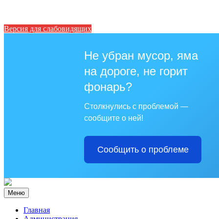
Версия для слабовидящих
Не убран мусор, яма
на дороге, не горит
фонарь?
Столкнулись с проблемой —
сообщите о ней!
Сообщить о проблеме
Меню
Главная
Администрация