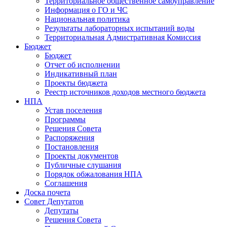
Территориальное общественное самоуправление
Информация о ГО и ЧС
Национальная политика
Результаты лабораторных испытаний воды
Территориальная Адмистративная Комиссия
Бюджет
Бюджет
Отчет об исполнении
Индикативный план
Проекты бюджета
Реестр источников доходов местного бюджета
НПА
Устав поселения
Программы
Решения Совета
Распоряжения
Постановления
Проекты документов
Публичные слушания
Порядок обжалования НПА
Соглашения
Доска почета
Совет Депутатов
Депутаты
Решения Совета