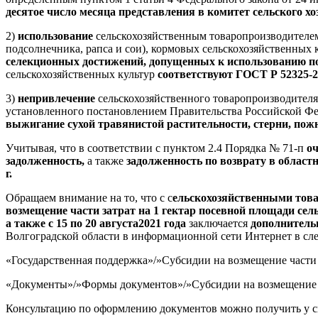
десятое число месяца представления в комитет сельского х
2)
использование
сельскохозяйственным товаропроизводител
подсолнечника, рапса и сои), кормовых сельскохозяйственных 
селекционных достижений, допущенных к использованию по 
сельскохозяйственных культур
соответствуют
ГОСТ Р 52325-2
3)
непривлечение
сельскохозяйственного товаропроизводител
установленного
постановлением
Правительства Российской Фе
выжигание сухой травянистой растительности, стерни, пож
Учитывая, что в соответствии с пунктом 2.4 Порядка № 71-п
оч
задолженность,
а также
задолженность по возврату в област
г.
Обращаем внимание на то, что с с
ельскохозяйственными това
возмещение части затрат на 1 гектар посевной площади сель
а также с 15 по 20 августа2021 года
заключается
дополнитель
Волгоградской области в информационной сети Интернет в сл
«Государственная поддержка»/»Субсидии на возмещение части з
«Документы»/»Формы документов»/»Субсидии на возмещение ча
Консультацию по оформлению документов можно получить у спе