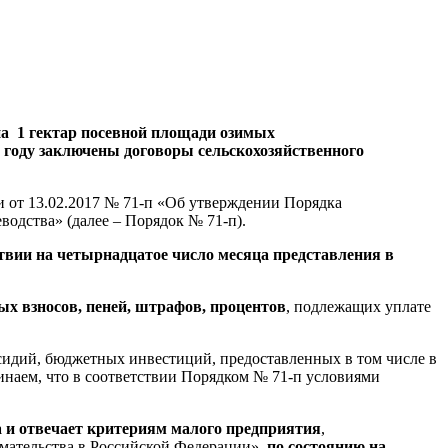
на 1 гектар посевной площади озимых
м году заключены договоры сельскохозяйственного
и от 13.02.2017 № 71-п «Об утверждении Порядка
одства» (далее – Порядок № 71-п).
твии на четырнадцатое число месяца представления в
вых взносов, пеней, штрафов, процентов
, подлежащих уплате
бсидий, бюджетных инвестиций, предоставленных в том числе в
наем, что в соответствии Порядком № 71-п условиями
а и отвечает критериям малого предприятия
,
имательства в Российской Федерации»,
по состоянию на