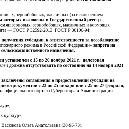
рновых, зернобобовых, масличных (за исключением
ды которых включены в Государственный реестр
семян
зерновых, зернобобовых, масличных и кормовых
унта —
ГОСТ Р 32592-2013
, ГОСТ Р 30106-94;
 получения субсидии, к ответственности за несоблюдение
вопожарного режима в Российской Федерации»
запрета на
 сельскохозяйственного назначения.
 установлен с 15 по 20 ноября 2021 г
.,
налоговая
телей
должна отсутствовать по состоянию на 14 ноября 2021
 заключены соглашения о предоставлении субсидии на
иема документов с 23 по 25 января или с 25 по 27 февраля,
та официального портала Губернатора и Администрации
тур»;
х культур».
Васюкова Ольга Анатольевна (30-96-73).