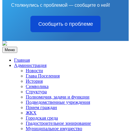
Столкнулись с проблемой — сообщите о ней!
Сообщить о проблеме
Меню
Главная
Администрация
Новости
Глава Поселения
История
Символика
Структура
Полномочия, задачи и функции
Подведомственные учреждения
Прием граждан
ЖКХ
Городская среда
Градостроительное зонирование
Муниципальное имущество