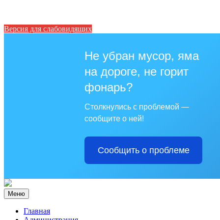
Версия для слабовидящих
Не убран мусор, яма
на дороге, не горит
фонарь?
Столкнулись с проблемой —
сообщите о ней!
Сообщить о проблеме
Меню
Главная
Администрация