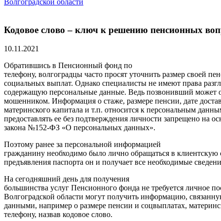
Волгоградской области
Кодовое слово – ключ к решению пенсионных воп
10.11.2021
Обратившись в Пенсионный фонд по
телефону, волгоградцы часто просят уточнить размер своей пе
социальных выплат. Однако специалисты не имеют права раз
содержащую персональные данные. Ведь позвонивший может о
мошенником. Информация о стаже, размере пенсии, дате достав
материнского капитала и т.п. относится к персональным данны
предоставлять ее без подтверждения личности запрещено на о
закона №152-ФЗ «О персональных данных».
Поэтому ранее за персональной информацией
гражданину необходимо было лично обращаться в клиентскую 
предъявления паспорта он и получает все необходимые сведени
На сегодняшний день для получения
большинства услуг Пенсионного фонда не требуется личное п
Волгоградской области могут получить информацию, связанн
данными, например о размере пенсии и соцвыплатах, материнс
телефону, назвав кодовое слово.