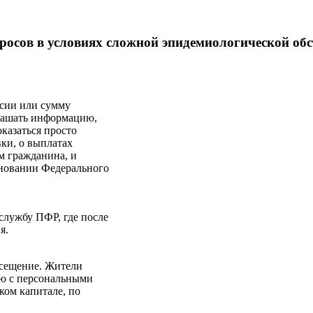
росов в условиях сложной эпидемиологической обс
нсии или сумму
глашать информацию,
казаться просто
ки, о выплатах
м гражданина, и
сновании Федерального
службу ПФР, где после
я.
осещение. Жители
ую с персональными
ком капитале, по