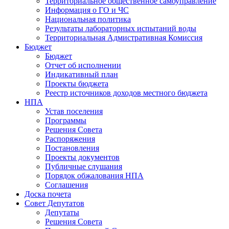
Территориальное общественное самоуправление
Информация о ГО и ЧС
Национальная политика
Результаты лабораторных испытаний воды
Территориальная Адмистративная Комиссия
Бюджет
Бюджет
Отчет об исполнении
Индикативный план
Проекты бюджета
Реестр источников доходов местного бюджета
НПА
Устав поселения
Программы
Решения Совета
Распоряжения
Постановления
Проекты документов
Публичные слушания
Порядок обжалования НПА
Соглашения
Доска почета
Совет Депутатов
Депутаты
Решения Совета