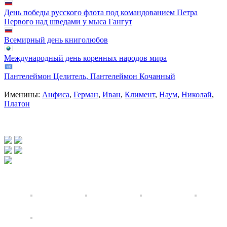
День победы русского флота под командованием Петра
Первого над шведами у мыса Гангут
Всемирный день книголюбов
Международный день коренных народов мира
Пантелеймон Целитель, Пантелеймон Кочанный
Именины:
Анфиса
,
Герман
,
Иван
,
Климент
,
Наум
,
Николай
,
Платон