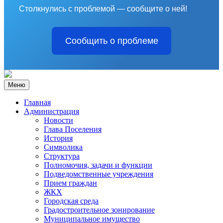
Столкнулись с проблемой — сообщите о ней!
Сообщить о проблеме
Меню
Главная
Администрация
Новости
Глава Поселения
История
Символика
Структура
Полномочия, задачи и функции
Подведомственные учреждения
Прием граждан
ЖКХ
Городская среда
Градостроительное зонирование
Муниципальное имущество