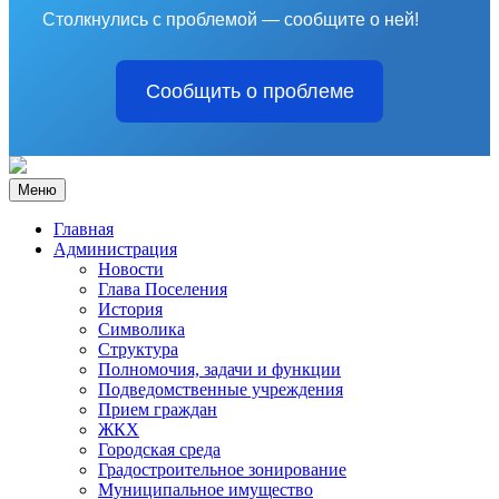
Столкнулись с проблемой — сообщите о ней!
Сообщить о проблеме
Меню
Главная
Администрация
Новости
Глава Поселения
История
Символика
Структура
Полномочия, задачи и функции
Подведомственные учреждения
Прием граждан
ЖКХ
Городская среда
Градостроительное зонирование
Муниципальное имущество