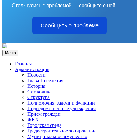
Столкнулись с проблемой — сообщите о ней!
Сообщить о проблеме
Меню
Главная
Администрация
Новости
Глава Поселения
История
Символика
Структура
Полномочия, задачи и функции
Подведомственные учреждения
Прием граждан
ЖКХ
Городская среда
Градостроительное зонирование
Муниципальное имущество