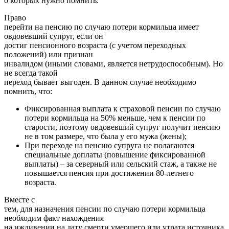
о которых нужно помнить.
Право
перейти на пенсию по случаю потери кормильца имеет
овдовевший супруг, если он
достиг пенсионного возраста (с учетом переходных
положений) или признан
инвалидом (иными словами, является нетрудоспособным). Но
не всегда такой
переход бывает выгоден. В данном случае необходимо
помнить, что:
Фиксированная выплата к страховой пенсии по случаю
потери кормильца на 50% меньше, чем к пенсии по
старости, поэтому овдовевший супруг получит пенсию
не в том размере, что была у его мужа (жены);
При переходе на пенсию супруга не полагаются
специальные доплаты (повышение фиксированной
выплаты) – за северный или сельский стаж, а также не
повышается пенсия при достижении 80-летнего
возраста.
Вместе с
тем, для назначения пенсии по случаю потери кормильца
необходим факт нахождения
на иждивении на дату смерти умершего или утрата источника