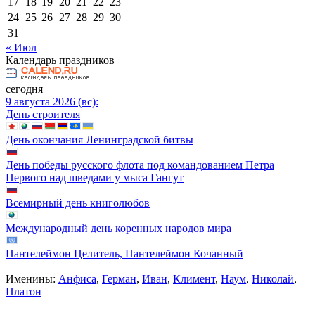
17
18
19
20
21
22
23
24
25
26
27
28
29
30
31
« Июл
Календарь праздников
сегодня
9 августа 2026 (вс):
День строителя
День окончания Ленинградской битвы
День победы русского флота под командованием Петра
Первого над шведами у мыса Гангут
Всемирный день книголюбов
Международный день коренных народов мира
Пантелеймон Целитель, Пантелеймон Кочанный
Именины:
Анфиса
,
Герман
,
Иван
,
Климент
,
Наум
,
Николай
,
Платон