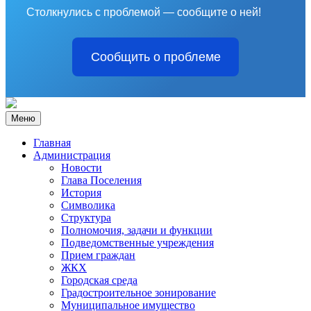
Столкнулись с проблемой — сообщите о ней!
Сообщить о проблеме
Меню
Главная
Администрация
Новости
Глава Поселения
История
Символика
Структура
Полномочия, задачи и функции
Подведомственные учреждения
Прием граждан
ЖКХ
Городская среда
Градостроительное зонирование
Муниципальное имущество