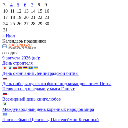
3
4
5
6
7
8
9
10
11
12
13
14
15
16
17
18
19
20
21
22
23
24
25
26
27
28
29
30
31
« Июл
Календарь праздников
сегодня
9 августа 2026 (вс):
День строителя
День окончания Ленинградской битвы
День победы русского флота под командованием Петра
Первого над шведами у мыса Гангут
Всемирный день книголюбов
Международный день коренных народов мира
Пантелеймон Целитель, Пантелеймон Кочанный