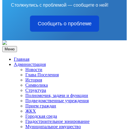
Столкнулись с проблемой — сообщите о ней!
Сообщить о проблеме
Меню
Главная
Администрация
Новости
Глава Поселения
История
Символика
Структура
Полномочия, задачи и функции
Подведомственные учреждения
Прием граждан
ЖКХ
Городская среда
Градостроительное зонирование
Муниципальное имущество