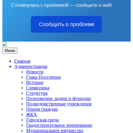
Столкнулись с проблемой — сообщите о ней!
Сообщить о проблеме
Меню
Главная
Администрация
Новости
Глава Поселения
История
Символика
Структура
Полномочия, задачи и функции
Подведомственные учреждения
Прием граждан
ЖКХ
Городская среда
Градостроительное зонирование
Муниципальное имущество