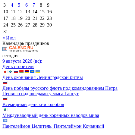
3
4
5
6
7
8
9
10
11
12
13
14
15
16
17
18
19
20
21
22
23
24
25
26
27
28
29
30
31
« Июл
Календарь праздников
сегодня
9 августа 2026 (вс):
День строителя
День окончания Ленинградской битвы
День победы русского флота под командованием Петра
Первого над шведами у мыса Гангут
Всемирный день книголюбов
Международный день коренных народов мира
Пантелеймон Целитель, Пантелеймон Кочанный