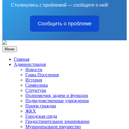
Столкнулись с проблемой — сообщите о ней!
Сообщить о проблеме
Меню
Главная
Администрация
Новости
Глава Поселения
История
Символика
Структура
Полномочия, задачи и функции
Подведомственные учреждения
Прием граждан
ЖКХ
Городская среда
Градостроительное зонирование
Муниципальное имущество