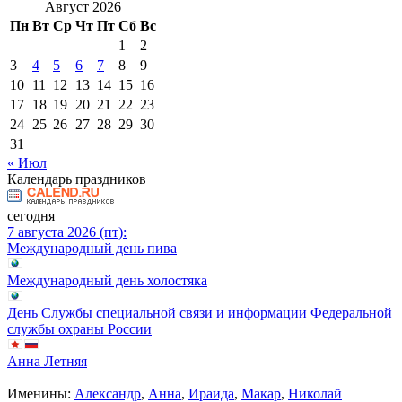
Август 2026
Пн
Вт
Ср
Чт
Пт
Сб
Вс
1
2
3
4
5
6
7
8
9
10
11
12
13
14
15
16
17
18
19
20
21
22
23
24
25
26
27
28
29
30
31
« Июл
Календарь праздников
сегодня
7 августа 2026 (пт):
Международный день пива
Международный день холостяка
День Службы специальной связи и информации Федеральной
службы охраны России
Анна Летняя
Именины:
Александр
,
Анна
,
Ираида
,
Макар
,
Николай