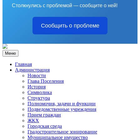
Столкнулись с проблемой — сообщите о ней!
Сообщить о проблеме
Меню
Главная
Администрация
Новости
Глава Поселения
История
Символика
Структура
Полномочия, задачи и функции
Подведомственные учреждения
Прием граждан
ЖКХ
Городская среда
Градостроительное зонирование
Муниципальное имущество