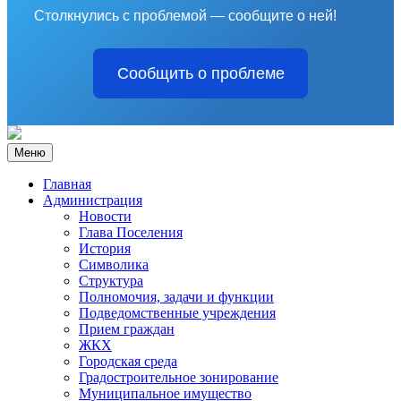
Столкнулись с проблемой — сообщите о ней!
Сообщить о проблеме
Меню
Главная
Администрация
Новости
Глава Поселения
История
Символика
Структура
Полномочия, задачи и функции
Подведомственные учреждения
Прием граждан
ЖКХ
Городская среда
Градостроительное зонирование
Муниципальное имущество