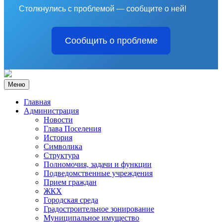
Столкнулись с проблемой — сообщите о ней!
Сообщить о проблеме
Меню
Главная
Администрация
Новости
Глава Поселения
История
Символика
Структура
Полномочия, задачи и функции
Подведомственные учреждения
Прием граждан
ЖКХ
Городская среда
Градостроительное зонирование
Муниципальное имущество