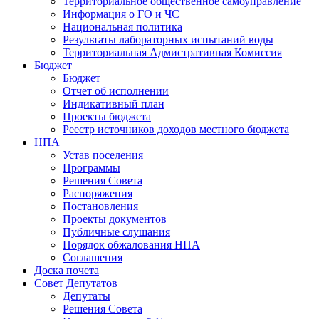
Территориальное общественное самоуправление
Информация о ГО и ЧС
Национальная политика
Результаты лабораторных испытаний воды
Территориальная Адмистративная Комиссия
Бюджет
Бюджет
Отчет об исполнении
Индикативный план
Проекты бюджета
Реестр источников доходов местного бюджета
НПА
Устав поселения
Программы
Решения Совета
Распоряжения
Постановления
Проекты документов
Публичные слушания
Порядок обжалования НПА
Соглашения
Доска почета
Совет Депутатов
Депутаты
Решения Совета