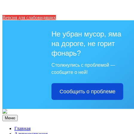
Версия для слабовидящих
Не убран мусор, яма
на дороге, не горит
фонарь?
Столкнулись с проблемой —
сообщите о ней!
Сообщить о проблеме
Меню
Главная
Администрация