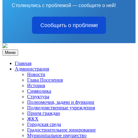
Столкнулись с проблемой — сообщите о ней!
Сообщить о проблеме
Меню
Главная
Администрация
Новости
Глава Поселения
История
Символика
Структура
Полномочия, задачи и функции
Подведомственные учреждения
Прием граждан
ЖКХ
Городская среда
Градостроительное зонирование
Муниципальное имущество