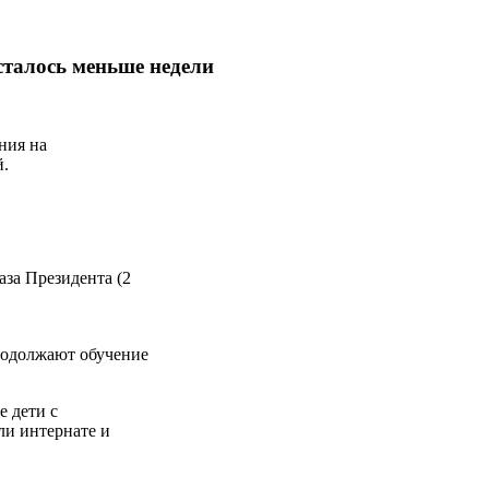
сталось меньше недели
ния на
й.
аза Президента (2
продолжают обучение
 дети с
или интернате и