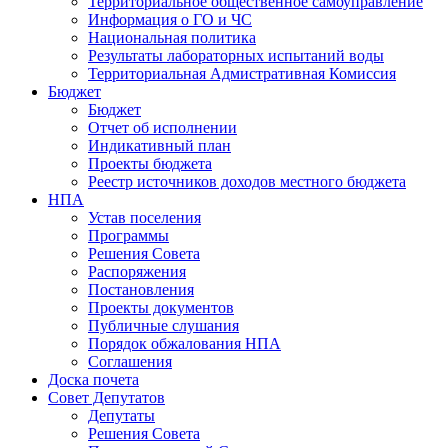
Территориальное общественное самоуправление
Информация о ГО и ЧС
Национальная политика
Результаты лабораторных испытаний воды
Территориальная Адмистративная Комиссия
Бюджет
Бюджет
Отчет об исполнении
Индикативный план
Проекты бюджета
Реестр источников доходов местного бюджета
НПА
Устав поселения
Программы
Решения Совета
Распоряжения
Постановления
Проекты документов
Публичные слушания
Порядок обжалования НПА
Соглашения
Доска почета
Совет Депутатов
Депутаты
Решения Совета