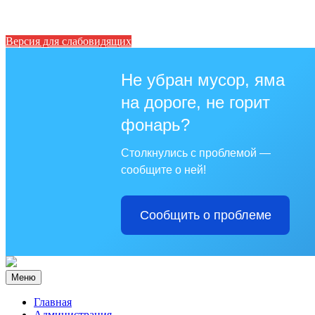
Версия для слабовидящих
Не убран мусор, яма
на дороге, не горит
фонарь?
Столкнулись с проблемой —
сообщите о ней!
Сообщить о проблеме
Меню
Главная
Администрация