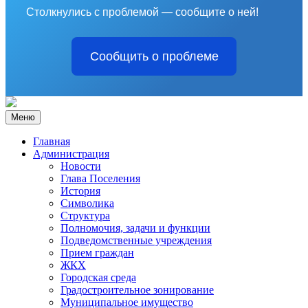
Столкнулись с проблемой — сообщите о ней!
Сообщить о проблеме
Меню
Главная
Администрация
Новости
Глава Поселения
История
Символика
Структура
Полномочия, задачи и функции
Подведомственные учреждения
Прием граждан
ЖКХ
Городская среда
Градостроительное зонирование
Муниципальное имущество