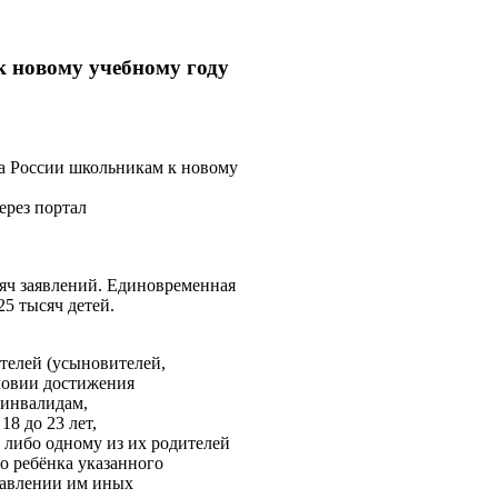
к новому учебному году
а России школьникам к новому
ерез портал
яч заявлений. Единовременная
25 тысяч детей.
телей (усыновителей,
словии достижения
е инвалидам,
8 до 23 лет,
либо одному из их родителей
о ребёнка указанного
ставлении им иных