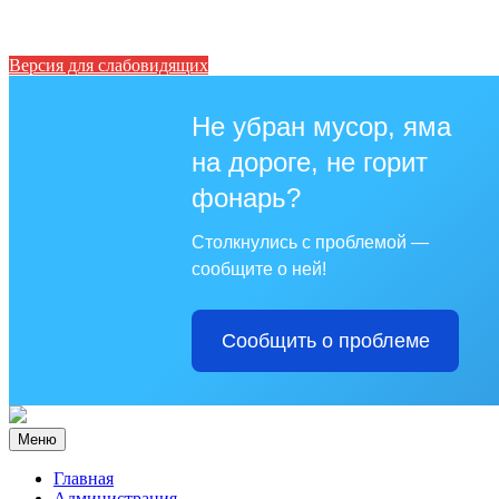
Версия для слабовидящих
Не убран мусор, яма
на дороге, не горит
фонарь?
Столкнулись с проблемой —
сообщите о ней!
Сообщить о проблеме
Меню
Главная
Администрация