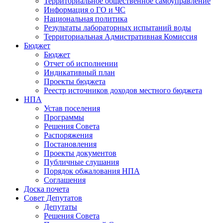
Территориальное общественное самоуправление
Информация о ГО и ЧС
Национальная политика
Результаты лабораторных испытаний воды
Территориальная Адмистративная Комиссия
Бюджет
Бюджет
Отчет об исполнении
Индикативный план
Проекты бюджета
Реестр источников доходов местного бюджета
НПА
Устав поселения
Программы
Решения Совета
Распоряжения
Постановления
Проекты документов
Публичные слушания
Порядок обжалования НПА
Соглашения
Доска почета
Совет Депутатов
Депутаты
Решения Совета