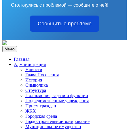
Столкнулись с проблемой — сообщите о ней!
Сообщить о проблеме
Меню
Главная
Администрация
Новости
Глава Поселения
История
Символика
Структура
Полномочия, задачи и функции
Подведомственные учреждения
Прием граждан
ЖКХ
Городская среда
Градостроительное зонирование
Муниципальное имущество