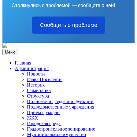
Столкнулись с проблемой — сообщите о ней!
Сообщить о проблеме
Меню
Главная
Администрация
Новости
Глава Поселения
История
Символика
Структура
Полномочия, задачи и функции
Подведомственные учреждения
Прием граждан
ЖКХ
Городская среда
Градостроительное зонирование
Муниципальное имущество