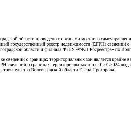
оградской области проведено с органами местного самоуправлен
иный государственный реестр недвижимости (ЕГРН) сведений о 
лгоградской области и филиала ФГБУ «ФКП Росреестра» по Волг
ке сведений о границах территориальных зон является крайне в
Н сведений о границах территориальных зон с 01.01.2024 выдач
остроительства Волгоградской области Елена Прохорова.