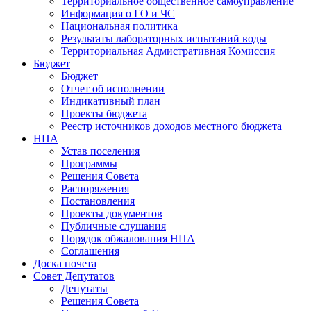
Территориальное общественное самоуправление
Информация о ГО и ЧС
Национальная политика
Результаты лабораторных испытаний воды
Территориальная Адмистративная Комиссия
Бюджет
Бюджет
Отчет об исполнении
Индикативный план
Проекты бюджета
Реестр источников доходов местного бюджета
НПА
Устав поселения
Программы
Решения Совета
Распоряжения
Постановления
Проекты документов
Публичные слушания
Порядок обжалования НПА
Соглашения
Доска почета
Совет Депутатов
Депутаты
Решения Совета