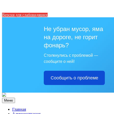
Версия для слабовидящих
Не убран мусор, яма
на дороге, не горит
фонарь?
Столкнулись с проблемой —
сообщите о ней!
Сообщить о проблеме
Меню
Главная
Администрация