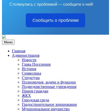
Столкнулись с проблемой — сообщите о ней!
Сообщить о проблеме
Меню
Главная
Администрация
Новости
Глава Поселения
История
Символика
Структура
Полномочия, задачи и функции
Подведомственные учреждения
Прием граждан
ЖКХ
Городская среда
Градостроительное зонирование
Муниципальное имущество