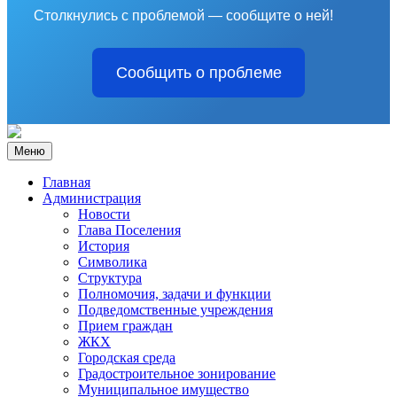
Столкнулись с проблемой — сообщите о ней!
Сообщить о проблеме
Меню
Главная
Администрация
Новости
Глава Поселения
История
Символика
Структура
Полномочия, задачи и функции
Подведомственные учреждения
Прием граждан
ЖКХ
Городская среда
Градостроительное зонирование
Муниципальное имущество