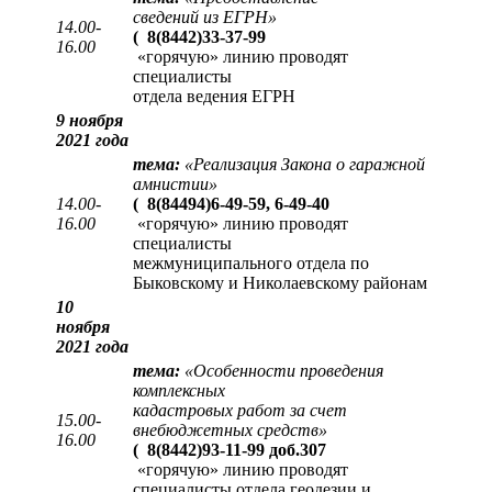
сведений из ЕГРН
»
14.00-
(
8(8442)33-37-99
16.00
«горячую» линию проводят
специалисты
отдела ведения ЕГРН
9 ноября
2021 года
тема:
«Реализация Закона о гаражной
амнистии»
14.00-
(
8(84494)6-49-59, 6-49-40
16.00
«горячую» линию проводят
специалисты
межмуниципального отдела по
Быковскому и Николаевскому районам
10
ноября
2021 года
тема:
«Особенности проведения
комплексных
кадастровых работ за счет
15.00-
внебюджетных средств»
16.00
(
8(8442)93-11-99 доб.307
«горячую» линию проводят
специалисты отдела геодезии и