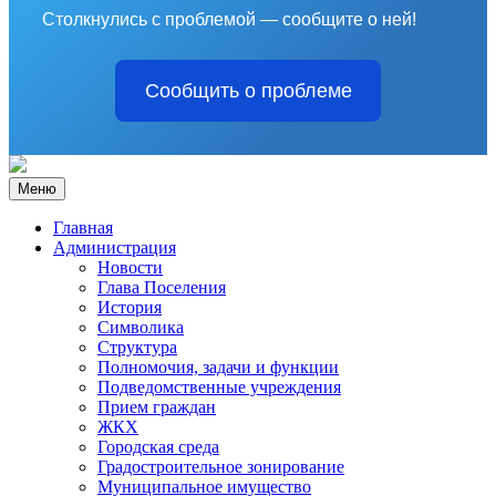
Столкнулись с проблемой — сообщите о ней!
Сообщить о проблеме
Меню
Главная
Администрация
Новости
Глава Поселения
История
Символика
Структура
Полномочия, задачи и функции
Подведомственные учреждения
Прием граждан
ЖКХ
Городская среда
Градостроительное зонирование
Муниципальное имущество