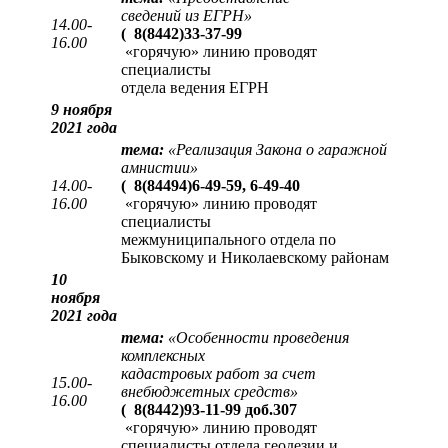
сведений из ЕГРН
»
14.00-
(
8(8442)33-37-99
16.00
«горячую» линию проводят
специалисты
отдела ведения ЕГРН
9 ноября
2021 года
тема:
«Реализация Закона о гаражной
амнистии»
14.00-
(
8(84494)6-49-59, 6-49-40
16.00
«горячую» линию проводят
специалисты
межмуниципального отдела по
Быковскому и Николаевскому районам
10
ноября
2021 года
тема:
«Особенности проведения
комплексных
кадастровых работ за счет
15.00-
внебюджетных средств»
16.00
(
8(8442)93-11-99 доб.307
«горячую» линию проводят
специалисты отдела геодезии и