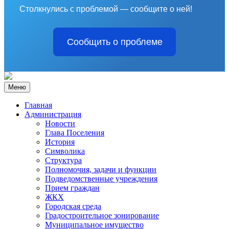
Столкнулись с проблемой — сообщите о ней!
Сообщить о проблеме
Меню
Главная
Администрация
Новости
Глава Поселения
История
Символика
Структура
Полномочия, задачи и функции
Подведомственные учреждения
Прием граждан
ЖКХ
Городская среда
Градостроительное зонирование
Муниципальное имущество